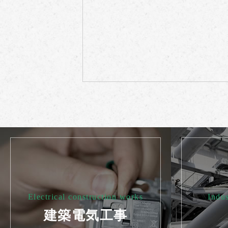
Electrical construction works
Indus
建築電気工事