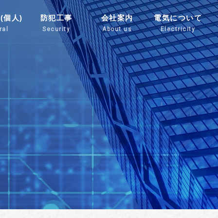
(個人)
防犯工事
会社案内
電気について
ral
Security
About us
Electricity